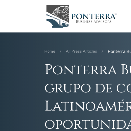
/
/
Home
All Press Articles
Ponterra B
grupo de c
Latinoamér
oportunida