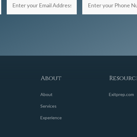
Enter
Enter
your
your
Email
Phone
Address
Number
(Required)
(Required)
About
Resourc
About
Exitprep.com
Services
Experience