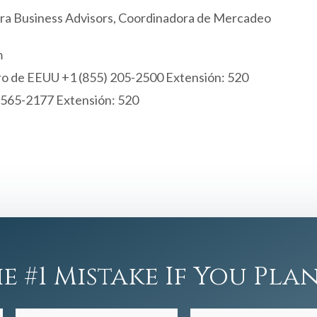
rra Business Advisors, Coordinadora de Mercadeo
m
ro de EEUU +1 (855) 205-2500 Extensión: 520
) 565-2177 Extensión: 520
e #1 Mistake If You Plan