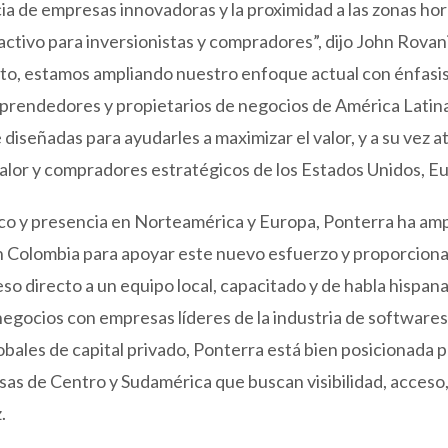
ia de empresas innovadoras y la proximidad a las zonas ho
activo para inversionistas y compradores”, dijo John Rovan
to, estamos ampliando nuestro enfoque actual con énfasis
mprendedores y propietarios de negocios de América Latin
iseñadas para ayudarles a maximizar el valor, y a su vez at
valor y compradores estratégicos de los Estados Unidos, Eur
co y presencia en Norteamérica y Europa, Ponterra ha am
n Colombia para apoyar este nuevo esfuerzo y proporcionar
o directo a un equipo local, capacitado y de habla hispana
egocios con empresas líderes de la industria de softwares
bales de capital privado, Ponterra está bien posicionada 
esas de Centro y Sudamérica que buscan visibilidad, acces
.