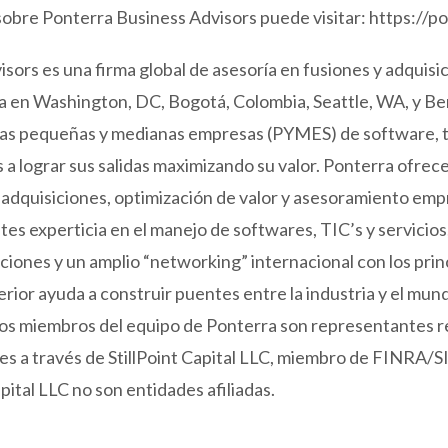
sobre Ponterra Business Advisors puede visitar:
https://p
sors es una firma global de asesoría en fusiones y adquisi
a en Washington, DC, Bogotá, Colombia, Seattle, WA, y Ber
 las pequeñas y medianas empresas (PYMES) de software, t
s a lograr sus salidas maximizando su valor. Ponterra ofrec
y adquisiciones, optimización de valor y asesoramiento emp
tes experticia en el manejo de softwares, TIC’s y servicios
ciones y un amplio “networking” internacional con los pri
erior ayuda a construir puentes entre la industria y el mund
 los miembros del equipo de Ponterra son representantes 
es a través de StillPoint Capital LLC, miembro de FINRA/
apital LLC no son entidades afiliadas.