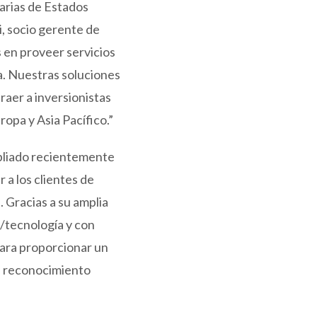
rarias de Estados
i, socio gerente de
 en proveer servicios
a. Nuestras soluciones
raer a inversionistas
opa y Asia Pacífico.”
pliado recientemente
 a los clientes de
. Gracias a su amplia
/tecnología y con
para proporcionar un
o, reconocimiento