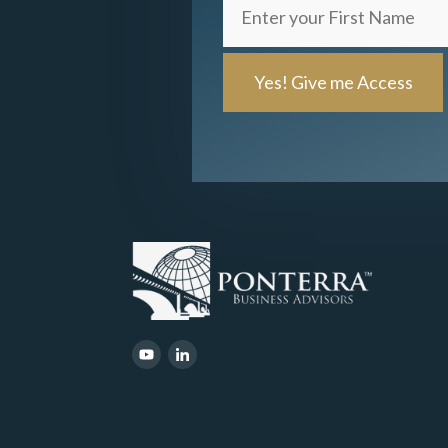
Enter
your
First
Name
(Required)