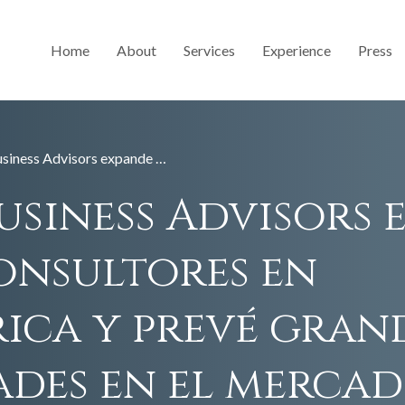
Home
About
Services
Experience
Press
Ponterra Business Advisors expande su grupo de consultores en Latinoamérica y prevé grandes oportunidades en el mercado Tecnológico de la región
usiness Advisors 
onsultores en
ica y prevé gran
des en el merca