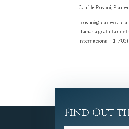
Camille Rovani, Ponte
crovani@ponterra.co
Llamada gratuita dent
Internacional +1 (703
Find Out th